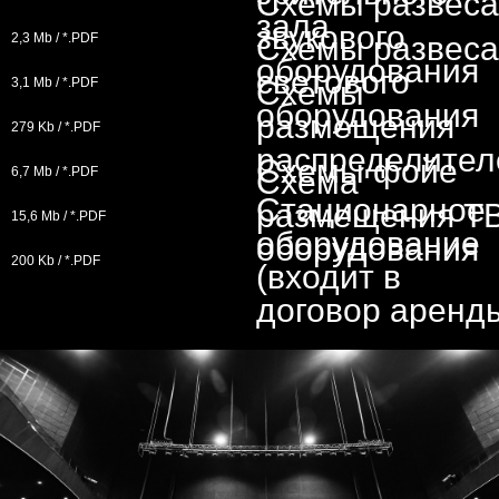
Схемы развеса
зала
звукового
2,3 Mb / *.PDF
Схемы развеса
оборудования
светового
3,1 Mb / *.PDF
Схемы
оборудования
размещения
279 Kb / *.PDF
распределител
Схемы фойе
6,7 Mb / *.PDF
Схема
Стационарное
размещения ТВ
15,6 Mb / *.PDF
оборудование
оборудования
200 Kb / *.PDF
(входит в
договор аренд