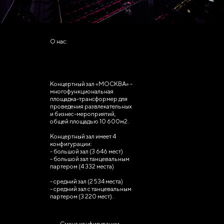
О нас:
Концертный зал «МОСКВА» -
многофункциональная
площадка-трансформер для
проведения развлекательных
и бизнес-мероприятий,
общей площадью 10 600м2.
Концертный зал имеет 4
конфигурации:
- большой зал (3 646 мест)
- большой зал танцевальным
партером (4 332 места)
- средний зал (2 534 места)
- средний зал с танцевальным
партером (3 220 мест).
Смена конфигурации