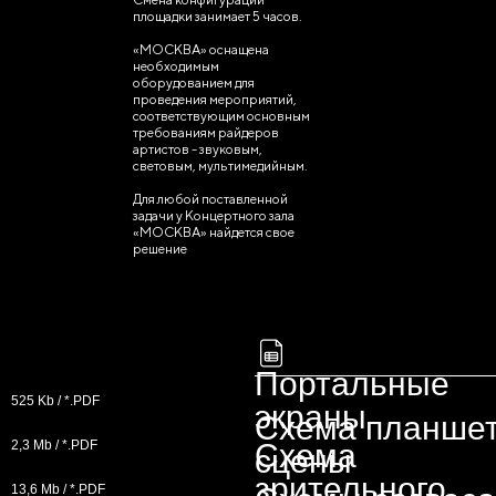
площадки занимает 5 часов.
«МОСКВА» оснащена
необходимым
оборудованием для
проведения мероприятий,
соответствующим основным
требованиям райдеров
артистов - звуковым,
световым, мультимедийным.
Для любой поставленной
задачи у Концертного зала
«МОСКВА» найдется свое
решение
Портальные
525 Kb / *.PDF
экраны
Схема планше
2,3 Mb / *.PDF
Схема
сцены
зрительного
13,6 Mb / *.PDF